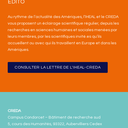
EDITO
Au rythme de l’actualité des Amériques, l’IHEAL et le CREDA
vous proposent un éclairage scientifique régulier, depuis les
recherches en sciences humaines et sociales menées par
leurs membres, par les scientifiques invité.es qu’ils
accueillent ou avec qui ils travaillent en Europe et dans les
Amériques
.
CONSULTER LA LETTRE DE L'IHEAL-CREDA
CREDA
Campus Condorcet – Bâtiment de recherche sud
5, cours des Humanités, 93322, Aubervilliers Cedex