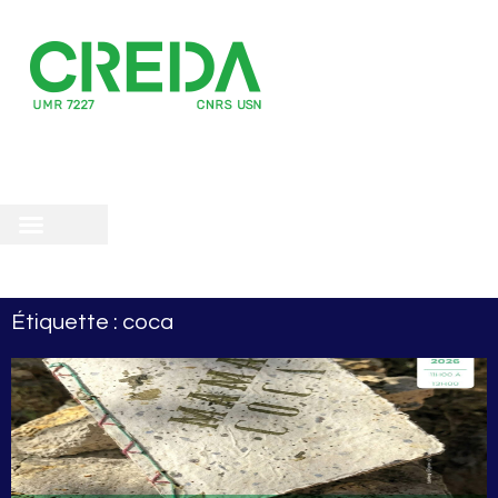
recherche
scientifique
 doctorale
Étiquette : coca