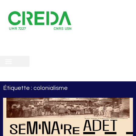
recherche
scientifique
 doctorale
Étiquette : colonialisme