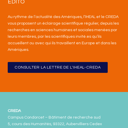
EDITO
Au rythme de l’actualité des Amériques, l’IHEAL et le CREDA
vous proposent un éclairage scientifique régulier, depuis les
recherches en sciences humaines et sociales menées par
leurs membres, par les scientifiques invité.es qu’ils
accueillent ou avec qui ils travaillent en Europe et dans les
Amériques
.
CONSULTER LA LETTRE DE L'IHEAL-CREDA
CREDA
Campus Condorcet – Bâtiment de recherche sud
5, cours des Humanités, 93322, Aubervilliers Cedex