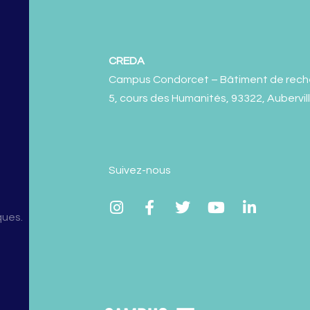
CREDA
Campus Condorcet – Bâtiment de rech
5, cours des Humanités, 93322, Aubervil
Suivez-nous
ques.