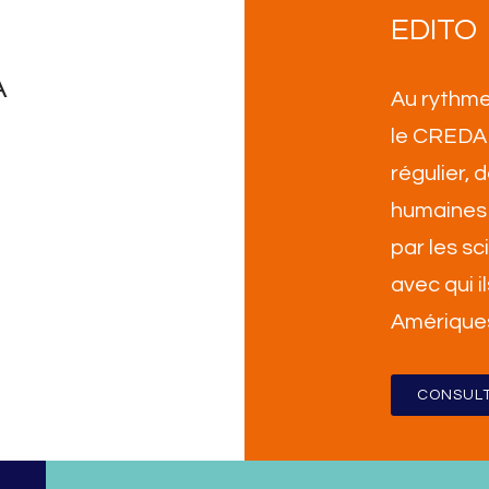
EDITO
A
Au rythme
le CREDA 
régulier,
humaines 
par les sc
avec qui i
Amérique
CONSULT