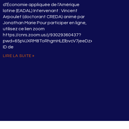
d’Économie appliquée de l’Amérique
latine (EADAL) Intervenant : Vincent
Arpoulet (doctorant CREDA) animé par
Jonathan Marie Pour participer en ligne,
utilisez ce lien zoom
https://cnrs.zoom.us/j/93029360437?
pwd=65pVJXRM8ToRhgmHLElbvcV7jeeDzx.1
ID de
LIRE LA SUITE »