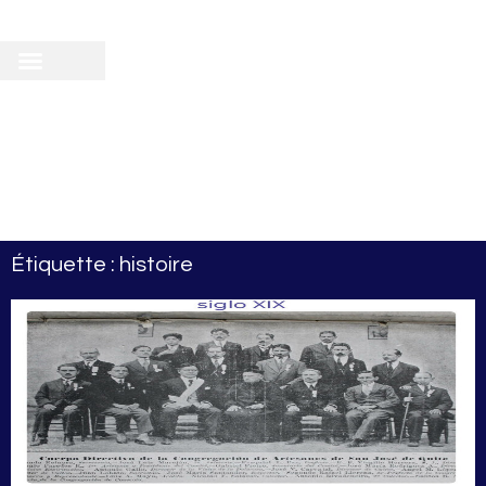
recherche
scientifique
 doctorale
Étiquette : histoire