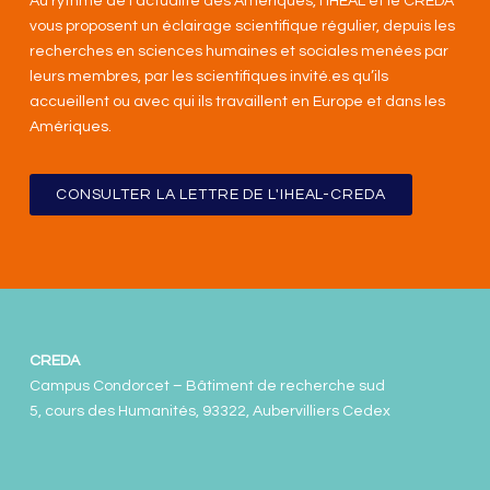
Au rythme de l’actualité des Amériques, l’IHEAL et le CREDA
vous proposent un éclairage scientifique régulier, depuis les
recherches en sciences humaines et sociales menées par
leurs membres, par les scientifiques invité.es qu’ils
accueillent ou avec qui ils travaillent en Europe et dans les
Amériques
.
CONSULTER LA LETTRE DE L'IHEAL-CREDA
CREDA
Campus Condorcet – Bâtiment de recherche sud
5, cours des Humanités, 93322, Aubervilliers Cedex