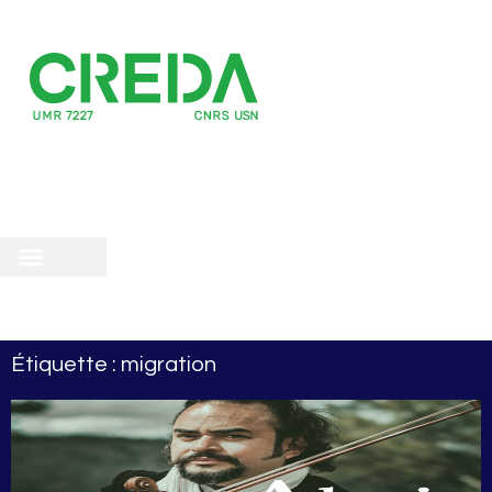
recherche
scientifique
 doctorale
Étiquette : migration