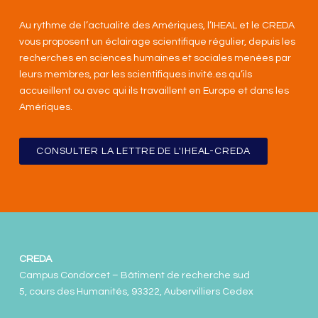
Au rythme de l’actualité des Amériques, l’IHEAL et le CREDA
vous proposent un éclairage scientifique régulier, depuis les
recherches en sciences humaines et sociales menées par
leurs membres, par les scientifiques invité.es qu’ils
accueillent ou avec qui ils travaillent en Europe et dans les
Amériques
.
CONSULTER LA LETTRE DE L'IHEAL-CREDA
CREDA
Campus Condorcet – Bâtiment de recherche sud
5, cours des Humanités, 93322, Aubervilliers Cedex