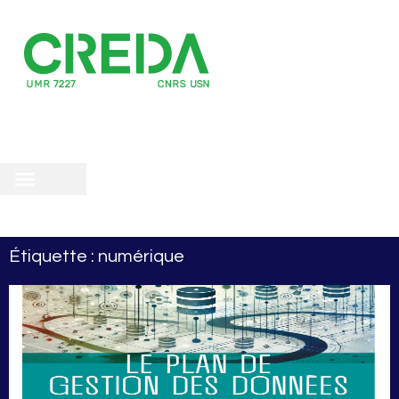
recherche
scientifique
 doctorale
Étiquette : numérique