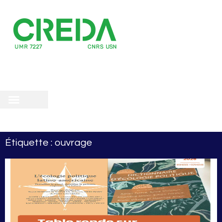
recherche
scientifique
 doctorale
Étiquette : ouvrage