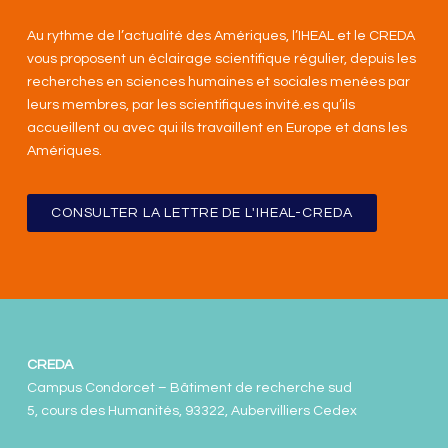
Au rythme de l’actualité des Amériques, l’IHEAL et le CREDA
vous proposent un éclairage scientifique régulier, depuis les
recherches en sciences humaines et sociales menées par
leurs membres, par les scientifiques invité.es qu’ils
accueillent ou avec qui ils travaillent en Europe et dans les
Amériques
.
CONSULTER LA LETTRE DE L'IHEAL-CREDA
CREDA
Campus Condorcet – Bâtiment de recherche sud
5, cours des Humanités, 93322, Aubervilliers Cedex