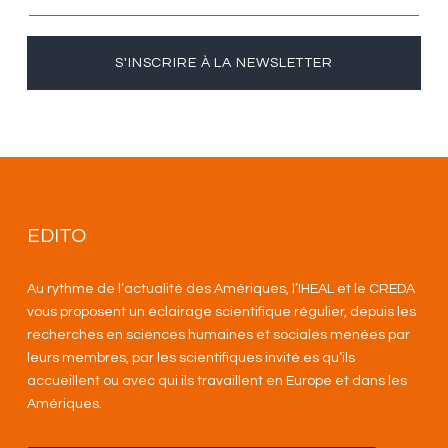
S'INSCRIRE À LA NEWSLETTER
EDITO
Au rythme de l’actualité des Amériques, l’IHEAL et le CREDA
vous proposent un éclairage scientifique régulier, depuis les
recherches en sciences humaines et sociales menées par
leurs membres, par les scientifiques invité.es qu’ils
accueillent ou avec qui ils travaillent en Europe et dans les
Amériques
.