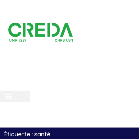
recherche
scientifique
 doctorale
Étiquette : santé