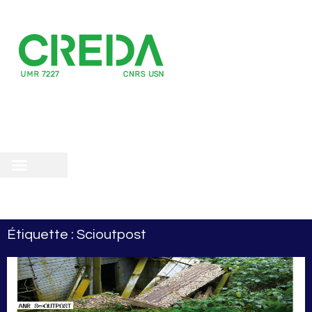
recherche
scientifique
 doctorale
Étiquette : Scioutpost