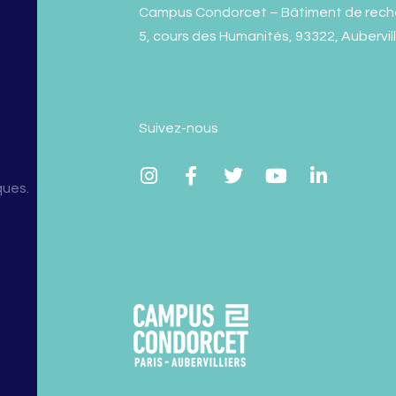
Campus Condorcet – Bâtiment de rech
5, cours des Humanités, 93322, Aubervil
Suivez-nous
ques.