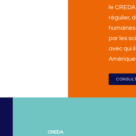
le CREDA 
régulier,
humaines 
par les sc
avec qui i
Amérique
CONSULT
CREDA