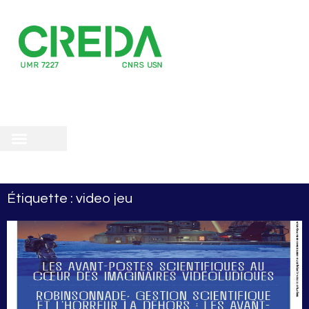
recherche
scientifique
 doctorale
Étiquette : video jeu