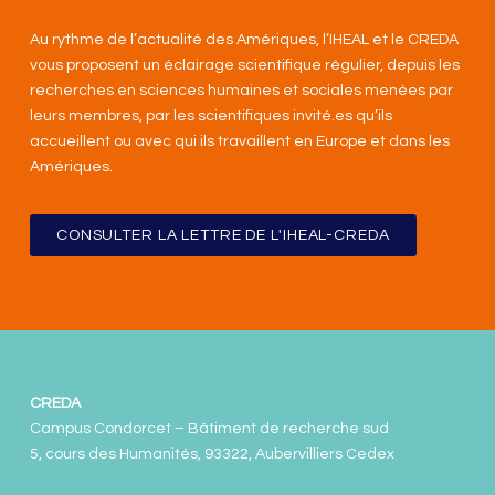
Au rythme de l’actualité des Amériques, l’IHEAL et le CREDA
vous proposent un éclairage scientifique régulier, depuis les
recherches en sciences humaines et sociales menées par
leurs membres, par les scientifiques invité.es qu’ils
accueillent ou avec qui ils travaillent en Europe et dans les
Amériques
.
CONSULTER LA LETTRE DE L'IHEAL-CREDA
CREDA
Campus Condorcet – Bâtiment de recherche sud
5, cours des Humanités, 93322, Aubervilliers Cedex