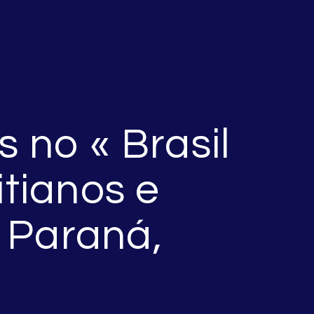
 no « Brasil
itianos e
 Paraná,