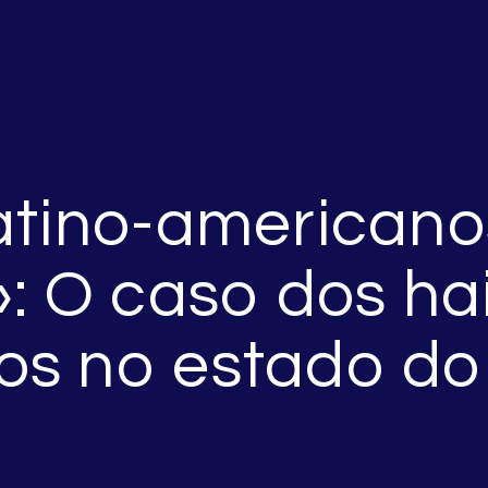
atino-americanos
»: O caso dos ha
os no estado do