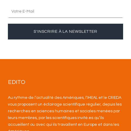
S'INSCRIRE À LA NEWSLETTER
EDITO
Au rythme de l’actualité des Amériques, l’IHEAL et le CREDA
vous proposent un éclairage scientifique régulier, depuis les
recherches en sciences humaines et sociales menées par
leurs membres, par les scientifiques invité.es qu’ils
accueillent ou avec qui ils travaillent en Europe et dans les