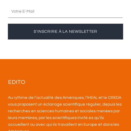
S'INSCRIRE À LA NEWSLETTER
EDITO
Au rythme de l’actualité des Amériques, l’IHEAL et le CREDA
vous proposent un éclairage scientifique régulier, depuis les
recherches en sciences humaines et sociales menées par
leurs membres, par les scientifiques invité.es qu’ils
accueillent ou avec qui ils travaillent en Europe et dans les