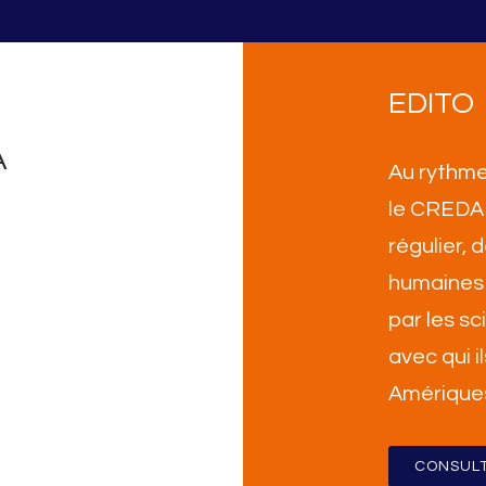
EDITO
A
Au rythme
le CREDA 
régulier,
humaines 
par les sc
avec qui i
Amérique
CONSULT