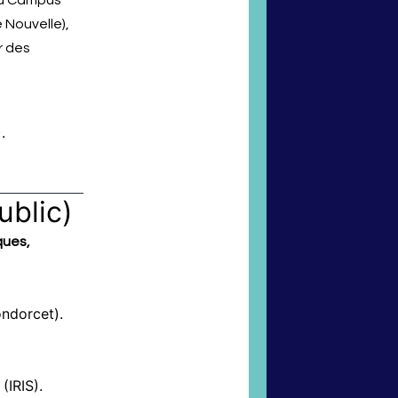
u Campus
 Nouvelle),
r des
.
ublic)
ques,
ndorcet).
(IRIS).