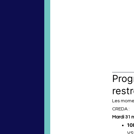
Prog
restr
Les momen
CREDA :
Mardi 31 
10
VSS