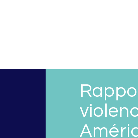
Rappor
violenc
Amériq