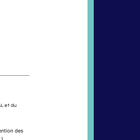
AL et du
ention des
).