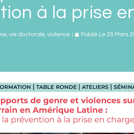
tion à la prise 
sme
,
vie doctorale
,
violence
Publié Le
25 Mars 2