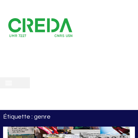
recherche
scientifique
 doctorale
Étiquette : genre