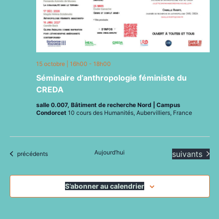
15 octobre | 16h00
-
18h00
Séminaire d’anthropologie féministe du
CREDA
salle 0.007, Bâtiment de recherche Nord | Campus
Condorcet
10 cours des Humanités, Aubervilliers, France
Aujourd’hui
Évènements
suivants
Évènements
précédents
S’abonner au calendrier