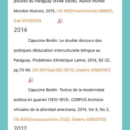
jésuites du Paraguay (XVIIIe siècle).
Nuevo mundo
Mundos Nuevos
, 2015,
⟨10.4000/nuevomundo.68665⟩
.
⟨hal-01730225⟩
2014
Capucine Boidin. Le double discours des
politiques d’éducation interculturelle bilingue au
Paraguay.
Problèmes d'Amérique Latine
, 2014, 92 (2),
pp.73-90.
⟨10.3917/pal.092.0073⟩
.
⟨halshs-03602167⟩
Capucine Boidin. Textos de la modernidad
política en guaraní (1810-1813).
CORPUS Archivos
virtuales de la alteridad americana
, 2014, Vol 4, No 2,
⟨10.4000/corpusarchivos.1322⟩
.
⟨halshs-03602153⟩
2012