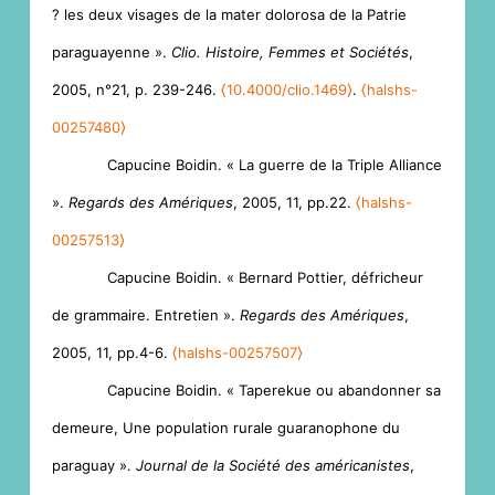
? les deux visages de la mater dolorosa de la Patrie
paraguayenne ».
Clio. Histoire, Femmes et Sociétés
,
2005, n°21, p. 239-246.
⟨10.4000/clio.1469⟩
.
⟨halshs-
00257480⟩
Capucine Boidin. « La guerre de la Triple Alliance
».
Regards des Amériques
, 2005, 11, pp.22.
⟨halshs-
00257513⟩
Capucine Boidin. « Bernard Pottier, défricheur
de grammaire. Entretien ».
Regards des Amériques
,
2005, 11, pp.4-6.
⟨halshs-00257507⟩
Capucine Boidin. « Taperekue ou abandonner sa
demeure, Une population rurale guaranophone du
paraguay ».
Journal de la Société des américanistes
,