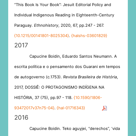
“This Book Is Your Book”: Jesuit Editorial Policy and
Individual Indigenous Reading in Eighteenth-Century
Paraguay.
Ethnohistory
, 2020, 67, pp.247 - 267.
⟨10.1215/00141801-8025304⟩
.
⟨halshs-03601829⟩
2017
Capucine Boidin, Eduardo Santos Neumann. A
escrita política e o pensamento dos Guarani em tempos
de autogoverno (c.1753).
Revista Brasileira de História
,
2017, DOSSIÊ: O PROTAGONISMO INDÍGENA NA
HISTÓRIA, 37 (75), pp.97 - 118.
⟨10.1590/1806-
93472017v37n75-04⟩
.
⟨hal-01716343⟩
2016
Capucine Boidin. Teko aguyjei, “derechos”, ‘vida