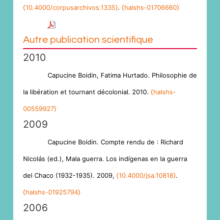
⟨10.4000/corpusarchivos.1335⟩
.
⟨halshs-01706660⟩
Autre publication scientifique
2010
Capucine Boidin, Fatima Hurtado. Philosophie de
la libération et tournant décolonial. 2010.
⟨halshs-
00559927⟩
2009
Capucine Boidin. Compte rendu de : Richard
Nicolás (ed.), Mala guerra. Los indígenas en la guerra
del Chaco (1932-1935). 2009,
⟨10.4000/jsa.10818⟩
.
⟨halshs-01925794⟩
2006