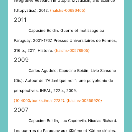
Integrative Research in Utopia, Mysticism, and Science
(Utopystics), 2012.
⟨halshs-00686465⟩
2011
Capucine Boidin. Guerre et métissage au
Paraguay, 2001-1767. Presses Universitaires de Rennes,
316 p., 2011, Histoire.
⟨halshs-00578905⟩
2009
Carlos Agudelo, Capucine Boidin, Livio Sansone
(Dir.). Autour de "l'Atlantique noir": une polyphonie de
perspectives. IHEAL, 222p., 2009,
⟨10.4000/books.iheal.2732⟩
.
⟨halshs-00559920⟩
2007
Capucine Boidin, Luc Capdevila, Nicolas Richard.
Les guerres du Paraguay aux XIXème et XXème siècles.