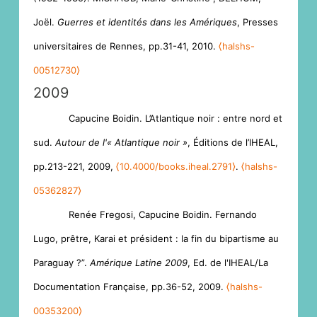
Joël.
Guerres et identités dans les Amériques
, Presses
universitaires de Rennes, pp.31-41, 2010.
⟨halshs-
00512730⟩
2009
Capucine Boidin. L’Atlantique noir : entre nord et
sud.
Autour de l'« Atlantique noir »
, Éditions de l’IHEAL,
pp.213-221, 2009,
⟨10.4000/books.iheal.2791⟩
.
⟨halshs-
05362827⟩
Renée Fregosi, Capucine Boidin. Fernando
Lugo, prêtre, Karai et président : la fin du bipartisme au
Paraguay ?”.
Amérique Latine 2009
, Ed. de l'IHEAL/La
Documentation Française, pp.36-52, 2009.
⟨halshs-
00353200⟩