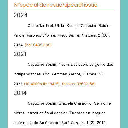
N°spécial de revue/special issue
2024
Chloé Tardivel, Ulrike Krampl, Capucine Boidin.
Parole, Paroles.
Clio. Femmes, Genre, Histoire
, 2 (60),
2024.
⟨hal-04891186⟩
2021
Capucine Boidin, Naomi Davidson. Le genre des
indépendances.
Clio. Femmes, Genre, Histoire
, 53,
2021,
⟨10.4000/clio.19415⟩
.
⟨halshs-03602156⟩
2014
Capucine Boidin, Graciela Chamorro, Géraldine
Méret. Introducción al dossier “Fuentes en lenguas
amerindias de América del Sur”.
Corpus
, 4 (2), 2014,