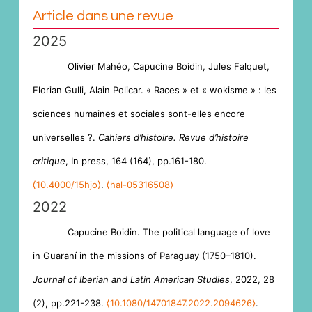
Article dans une revue
2025
Olivier Mahéo, Capucine Boidin, Jules Falquet,
Florian Gulli, Alain Policar. « Races » et « wokisme » : les
sciences humaines et sociales sont-elles encore
universelles ?.
Cahiers d’histoire. Revue d’histoire
critique
, In press, 164 (164), pp.161-180.
⟨10.4000/15hjo⟩
.
⟨hal-05316508⟩
2022
Capucine Boidin. The political language of love
in Guaraní in the missions of Paraguay (1750–1810).
Journal of Iberian and Latin American Studies
, 2022, 28
(2), pp.221-238.
⟨10.1080/14701847.2022.2094626⟩
.