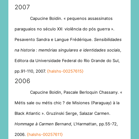
2007
Capucine Boidin. « pequenos assassinatos
paraguaios no século XX: violência do pós guerra ».
Pesavento Sandra e Langue Frédérique.
Sensibilidades
na historia : memórias singulares e identidades sociais
,
Editora da Universidade Federal do Rio Grande do Sul,
pp.91-110, 2007.
⟨halshs-00257615⟩
2006
Capucine Boidin, Pascale Berloquin Chassany. «
Métis sale ou métis chic ? de Misiones (Paraguay) à la
Black Atlantic ». Gruzinski Serge, Salazar Carmen.
Hommage à Carmen Bernand
, L'Harmattan, pp.55-72,
2006.
⟨halshs-00257611⟩