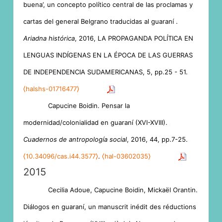
buena’, un concepto político central de las proclamas y
cartas del general Belgrano traducidas al guaraní .
Ariadna histórica
, 2016, LA PROPAGANDA POLÍTICA EN
LENGUAS INDÍGENAS EN LA ÉPOCA DE LAS GUERRAS
DE INDEPENDENCIA SUDAMERICANAS, 5, pp.25 - 51.
⟨halshs-01716477⟩
Capucine Boidin. Pensar la
modernidad/colonialidad en guaraní (XVI-XVIII).
Cuadernos de antropología social
, 2016, 44, pp.7-25.
⟨10.34096/cas.i44.3577⟩
.
⟨hal-03602035⟩
2015
Cecilia Adoue, Capucine Boidin, Mickaël Orantin.
Diálogos en guaraní, un manuscrit inédit des réductions