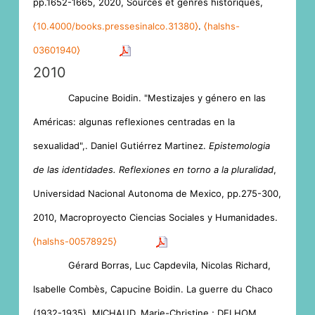
pp.1652-1665, 2020, Sources et genres historiques,
⟨10.4000/books.pressesinalco.31380⟩
.
⟨halshs-
03601940⟩
2010
Capucine Boidin. "Mestizajes y género en las
Américas: algunas reflexiones centradas en la
sexualidad",. Daniel Gutiérrez Martinez.
Epistemologia
de las identidades. Reflexiones en torno a la pluralidad
,
Universidad Nacional Autonoma de Mexico, pp.275-300,
2010, Macroproyecto Ciencias Sociales y Humanidades.
⟨halshs-00578925⟩
Gérard Borras, Luc Capdevila, Nicolas Richard,
Isabelle Combès, Capucine Boidin. La guerre du Chaco
(1932-1935). MICHAUD, Marie-Christine ; DELHOM,