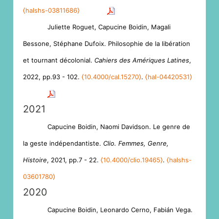
⟨halshs-03811686⟩
Juliette Roguet, Capucine Boidin, Magali
Bessone, Stéphane Dufoix. Philosophie de la libération
et tournant décolonial.
Cahiers des Amériques Latines
,
2022, pp.93 - 102.
⟨10.4000/cal.15270⟩
.
⟨hal-04420531⟩
2021
Capucine Boidin, Naomi Davidson. Le genre de
la geste indépendantiste.
Clio. Femmes, Genre,
Histoire
, 2021, pp.7 - 22.
⟨10.4000/clio.19465⟩
.
⟨halshs-
03601780⟩
2020
Capucine Boidin, Leonardo Cerno, Fabián Vega.