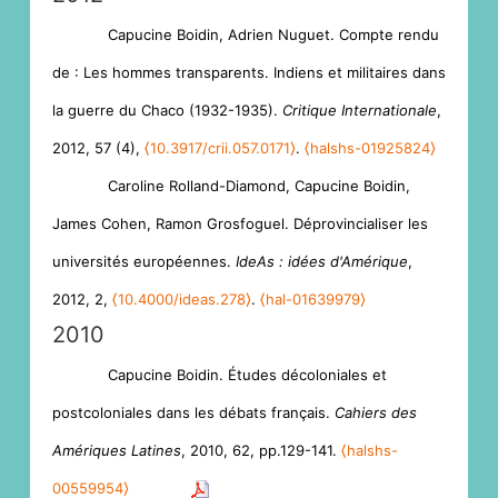
Capucine Boidin, Adrien Nuguet. Compte rendu
de : Les hommes transparents. Indiens et militaires dans
la guerre du Chaco (1932-1935).
Critique Internationale
,
2012, 57 (4),
⟨10.3917/crii.057.0171⟩
.
⟨halshs-01925824⟩
Caroline Rolland-Diamond, Capucine Boidin,
James Cohen, Ramon Grosfoguel. Déprovincialiser les
universités européennes.
IdeAs : idées d'Amérique
,
2012, 2,
⟨10.4000/ideas.278⟩
.
⟨hal-01639979⟩
2010
Capucine Boidin. Études décoloniales et
postcoloniales dans les débats français.
Cahiers des
Amériques Latines
, 2010, 62, pp.129-141.
⟨halshs-
00559954⟩