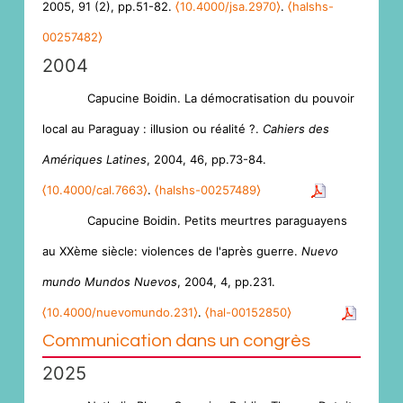
2005, 91 (2), pp.51-82.
⟨10.4000/jsa.2970⟩
.
⟨halshs-
00257482⟩
2004
Capucine Boidin. La démocratisation du pouvoir
local au Paraguay : illusion ou réalité ?.
Cahiers des
Amériques Latines
, 2004, 46, pp.73-84.
⟨10.4000/cal.7663⟩
.
⟨halshs-00257489⟩
Capucine Boidin. Petits meurtres paraguayens
au XXème siècle: violences de l'après guerre.
Nuevo
mundo Mundos Nuevos
, 2004, 4, pp.231.
⟨10.4000/nuevomundo.231⟩
.
⟨hal-00152850⟩
Communication dans un congrès
2025