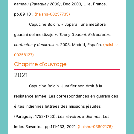
hameau (Paraguay 2000)
, Dec 2003, Lille, France.
pp.89-101.
⟨halshs-00257735⟩
Capucine Boidin. « Jopara : una metáfora
guarani del mestizaje ».
Tupí y Guaraní. Estructuras,
contactos y desarrollos
, 2003, Madrid, España.
⟨halshs-
00258127⟩
Chapitre d'ouvrage
2021
Capucine Boidin. Justifier son droit à la
résistance armée. Les correspondances en guaraní des
élites indiennes lettrées des missions jésuites
(Paraguay, 1752-1753).
Les révoltes indiennes
, Les
Indes Savantes, pp.111-133, 2021.
⟨halshs-03602176⟩