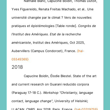
Nathalie Blanc, Capucine Boidin, Thomas Dutoit,
Yves Figuereido, Renata Freitas Machado, et al.. Une
université changée par le climat ? Vers de nouvelles
pratiques et épistémologies [Table ronde].
Congrès de
l'Institut des Amériques. Etat de la recherche
américaniste
, Institut des Amériques, Oct 2025,
Aubervillers (Campus Condorcet), France.
⟨hal-
05549369⟩
2018
Capucine Boidin, Élodie Blestel. State of the art
and current research on Guarani reducido corpora
(Paraguay 17-18 C.).
Workshop "Christianty, language
contact, language change"
, University of Helsinki;
LLACAN, CNRS, Apr 2018, Paris, France.
⟨hal-03319759⟩