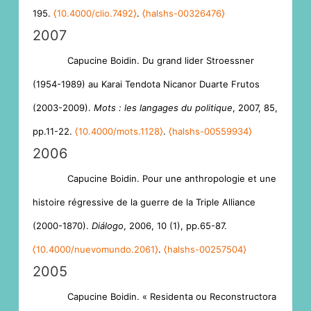
195.
⟨10.4000/clio.7492⟩
.
⟨halshs-00326476⟩
2007
Capucine Boidin. Du grand lider Stroessner
(1954-1989) au Karai Tendota Nicanor Duarte Frutos
(2003-2009).
Mots : les langages du politique
, 2007, 85,
pp.11-22.
⟨10.4000/mots.1128⟩
.
⟨halshs-00559934⟩
2006
Capucine Boidin. Pour une anthropologie et une
histoire régressive de la guerre de la Triple Alliance
(2000-1870).
Diálogo
, 2006, 10 (1), pp.65-87.
⟨10.4000/nuevomundo.2061⟩
.
⟨halshs-00257504⟩
2005
Capucine Boidin. « Residenta ou Reconstructora