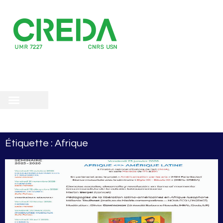
recherche
scientifique
 doctorale
Étiquette : Afrique