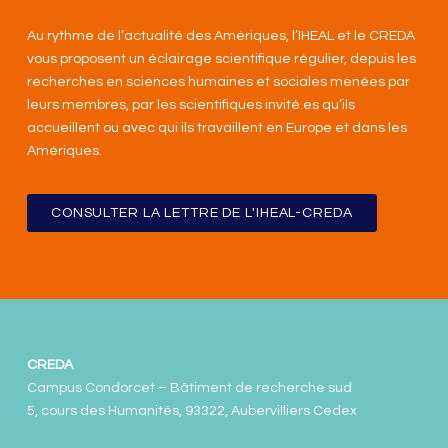
Au rythme de l’actualité des Amériques, l’IHEAL et le CREDA
vous proposent un éclairage scientifique régulier, depuis les
recherches en sciences humaines et sociales menées par
leurs membres, par les scientifiques invité.es qu’ils
accueillent ou avec qui ils travaillent en Europe et dans les
Amériques
.
CONSULTER LA LETTRE DE L'IHEAL-CREDA
CREDA
Campus Condorcet – Bâtiment de recherche sud
5, cours des Humanités, 93322, Aubervilliers Cedex