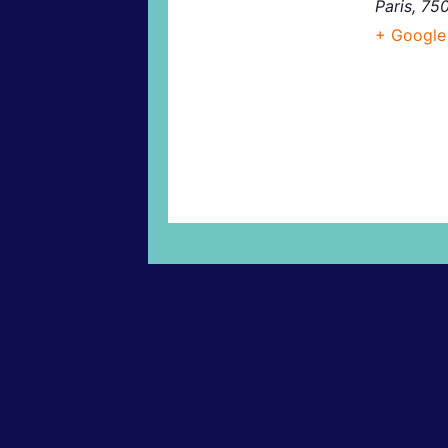
Paris
,
75
+ Google