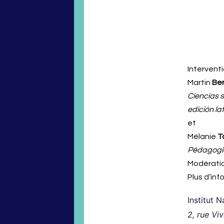
Interventi
Martin
Be
Ciencias s
edición l
et
Mélanie
T
Pédagogie
Modération
Plus d’inf
Institut N
2, rue Vi