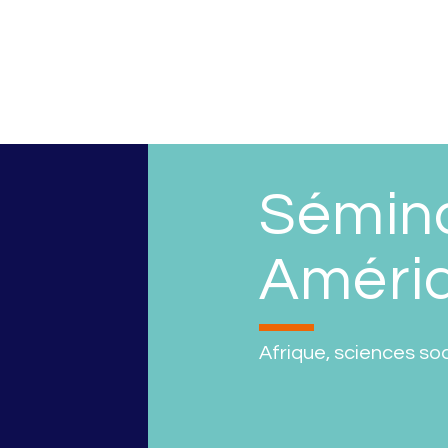
Sémina
Amériq
Afrique
,
sciences soc