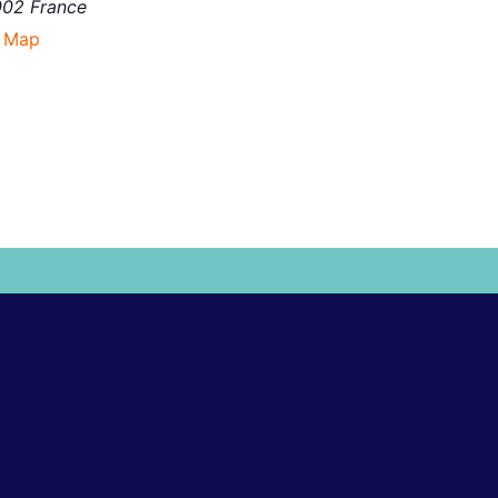
002
France
 Map