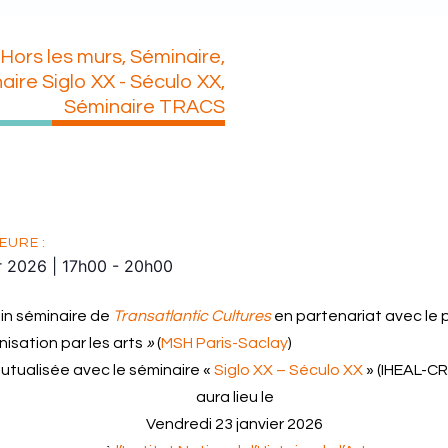
Hors les murs
,
Séminaire
,
aire Siglo XX - Século XX
,
Séminaire TRACS
EURE :
r 2026
|
17h00
-
20h00
in séminaire de
Transatlantic Cultures
en partenariat
avec le 
nisation par les arts
»
(
MSH Paris-Saclay
)
tualisée avec le séminaire «
Siglo XX – Século XX
» (IHEAL-C
aura lieu le
Vendredi 23 janvier 2026