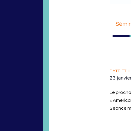
Sémin
DATE ET H
23 janvie
Le procha
« América
Séance mu