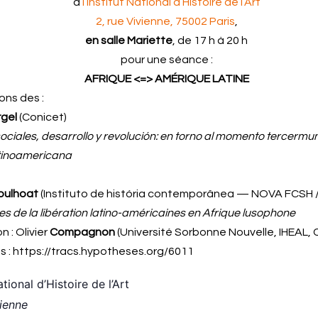
à
l’Institut National d’Histoire de l’Art
2, rue Vivienne, 75002 Paris
,
en salle Mariette
, de 17 h à 20 h
pour une séance :
AFRIQUE <=> AMÉRIQUE LATINE
ons des :
rgel
(Conicet)
ociales, desarrollo y revolución: en torno al momento
tercermun
atinoamericana
oulhoat
(Instituto de história contemporânea — NOVA FCSH 
s de la libération latino-américaines en Afrique lusophone
 : Olivier
Compagnon
(Université Sorbonne Nouvelle, IHEAL,
os : https://tracs.hypotheses.org/6011
ational d’Histoire de l’Art
vienne