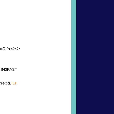
dista de la
/ IN2PAST)
 Creda,
IUF
)