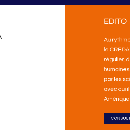
EDITO
A
Au rythme
le CREDA 
régulier,
humaines 
par les sc
avec qui i
Amérique
CONSULT