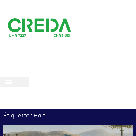
recherche
scientifique
 doctorale
Étiquette : Haïti