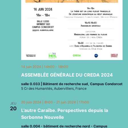
14 juin 2024 | 14h00
-
18h00
ASSEMBLÉE GÉNÉRALE DU CREDA 2024
salle 0.033 | Bâtiment de recherche sud, Campus Condorcet
5 Cr des Humanités, Aubervilliers, France
20 juin 2024 | 8h00
-
21 juin 2024 | 17h00
JEU
20
L’autre Caraïbe. Perspectives depuis la
Sorbonne Nouvelle
salle 0.004 - bâtiment de recherche nord - Campus