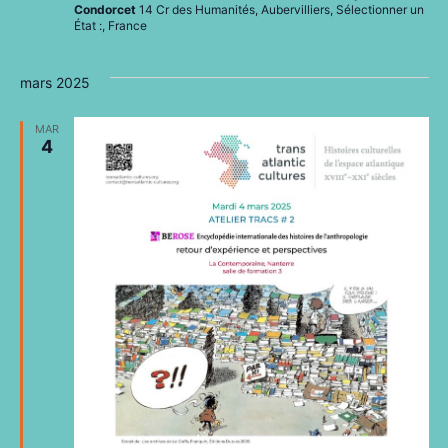
Condorcet
14 Cr des Humanités, Aubervilliers, Sélectionner un
État :, France
mars 2025
MAR
4