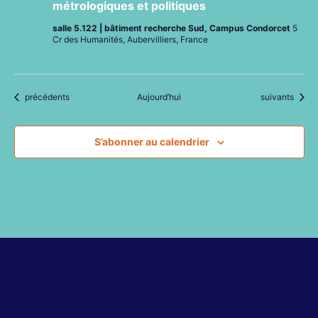
métrologiques et politiques
salle 5.122 | bâtiment recherche Sud, Campus Condorcet
5
Cr des Humanités, Aubervilliers, France
Évènements
Évènements
précédents
Aujourd’hui
suivants
S’abonner au calendrier