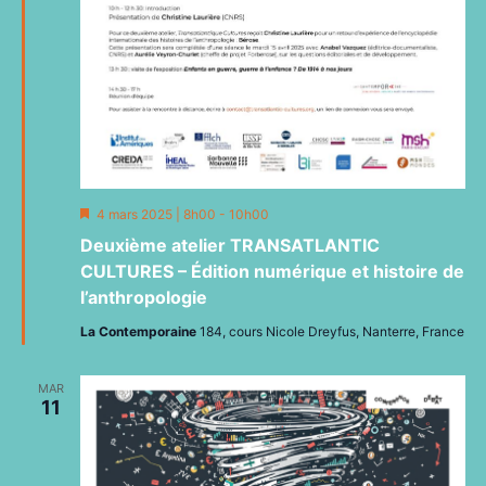
Mis
4 mars 2025 | 8h00
-
10h00
en
Deuxième atelier TRANSATLANTIC
avant
CULTURES – Édition numérique et histoire de
l’anthropologie
La Contemporaine
184, cours Nicole Dreyfus, Nanterre, France
MAR
11