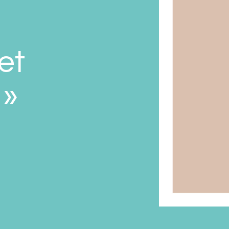
et
 »