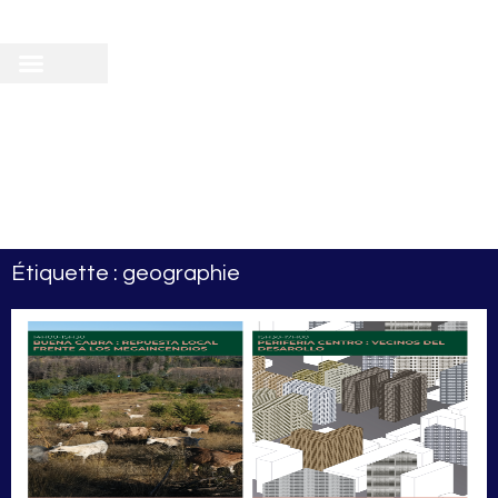
recherche
scientifique
 doctorale
Étiquette : geographie